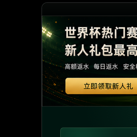
一分快三
新闻中心
获取最新体育资讯
在
一分快三
，您可获取全球热门体育赛事的最新新