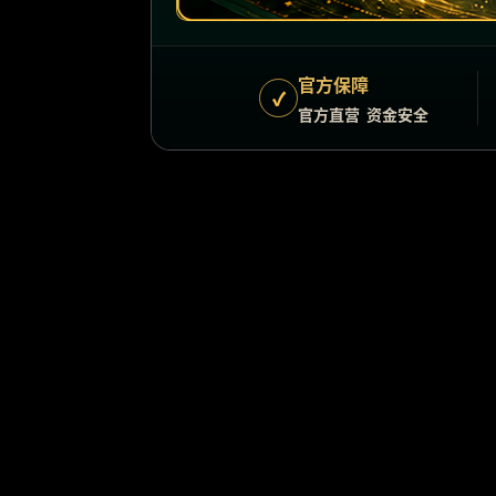
news
一分快三计划中的心理战与思维方
式
在瞬息万变的市场竞争中，心理战与思维方
式成为了企业和个人制胜的关键�...