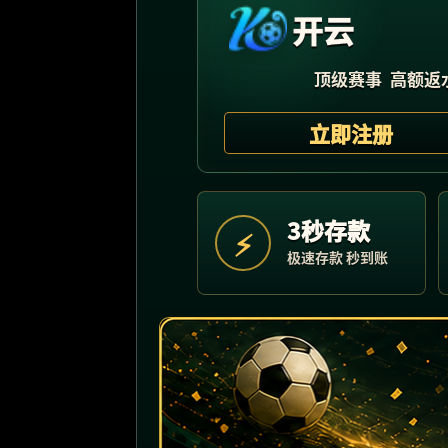
球员动态和赛事分析。